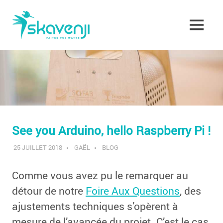
Skip
Skavenji
to
content
MENU
Faites
vos
Watts
!
See you Arduino, hello Raspberry Pi !
25 JUILLET 2018
GAËL
BLOG
Comme vous avez pu le remarquer au
détour de notre
Foire Aux Questions
, des
ajustements techniques s’opèrent à
mesure de l’avancée du projet. C’est le cas