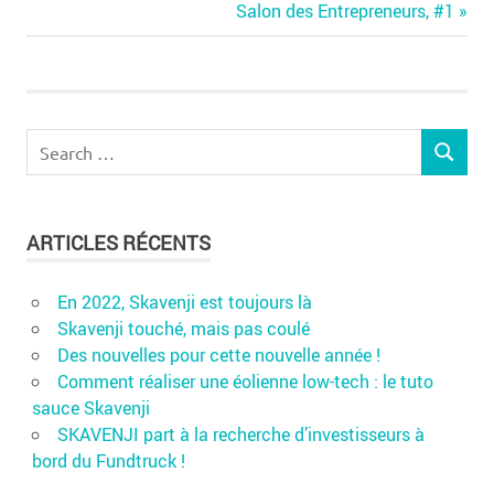
de
Next
Salon des Entrepreneurs, #1
Post:
l’article
Search
SEARCH
for:
ARTICLES RÉCENTS
En 2022, Skavenji est toujours là
Skavenji touché, mais pas coulé
Des nouvelles pour cette nouvelle année !
Comment réaliser une éolienne low-tech : le tuto
sauce Skavenji
SKAVENJI part à la recherche d’investisseurs à
bord du Fundtruck !