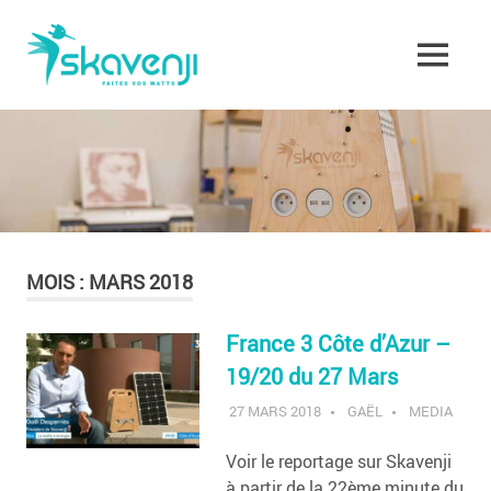
Skip
Skavenji
to
content
MENU
Faites
vos
Watts
!
MOIS :
MARS 2018
France 3 Côte d’Azur –
19/20 du 27 Mars
27 MARS 2018
GAËL
MEDIA
Voir le reportage sur Skavenji
à partir de la 22ème minute du