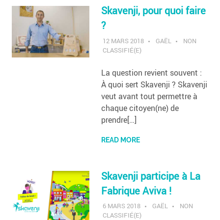
Skavenji, pour quoi faire
?
12 MARS 2018
GAËL
NON
CLASSIFIÉ(E)
La question revient souvent :
À quoi sert Skavenji ? Skavenji
veut avant tout permettre à
chaque citoyen(ne) de
prendre[…]
READ MORE
Skavenji participe à La
Fabrique Aviva !
6 MARS 2018
GAËL
NON
CLASSIFIÉ(E)