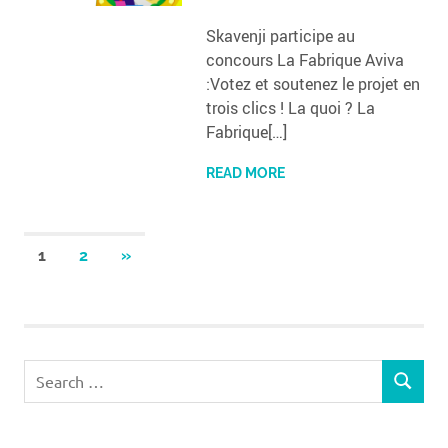
Skavenji participe au
concours La Fabrique Aviva
:Votez et soutenez le projet en
trois clics ! La quoi ? La
Fabrique[…]
READ MORE
Navigation
NEXT
1
2
»
POSTS
des
articles
Search
SEARCH
for: