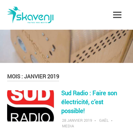
Skip
Skavenji
to
content
MENU
Faites
vos
Watts
!
MOIS :
JANVIER 2019
Sud Radio : Faire son
électricité, c’est
possible!
28 JANVIER 2019
GAËL
MEDIA