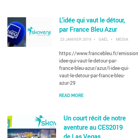
L’idée qui vaut le détour,
par France Bleu Azur
23 JANVIER 2019
GAËL
MEDIA
https://www.francebleu.fr/emission
idee-qui-vaut-le-detour-par-
france-bleu-azur/azur/l-idee-qui-
vaut-le-detour-par-france-bleu-
azur-29
READ MORE
Un court récit de notre
aventure au CES2019
de Las Vegas