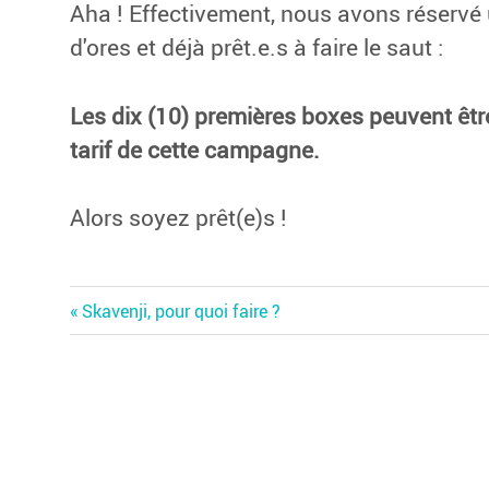
Aha ! Effectivement, nous avons réservé u
d'ores et déjà prêt.e.s à faire le saut :
Les dix (10) premières boxes peuvent êt
tarif de cette campagne.
Alors soyez prêt(e)s !
Previous
Navigation
Skavenji, pour quoi faire ?
Post:
de
l’article