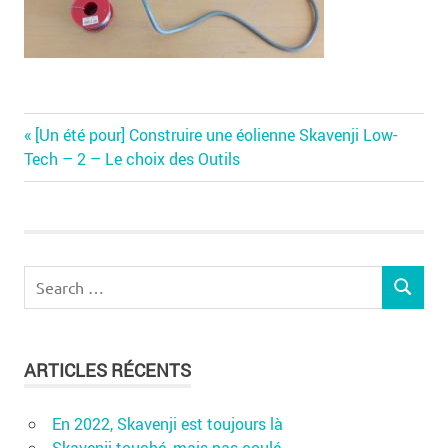
Previous
Navigation
[Un été pour] Construire une éolienne Skavenji Low-
Post:
Tech – 2 – Le choix des Outils
de
l’article
Search
SEARCH
for:
ARTICLES RÉCENTS
En 2022, Skavenji est toujours là
Skavenji touché, mais pas coulé