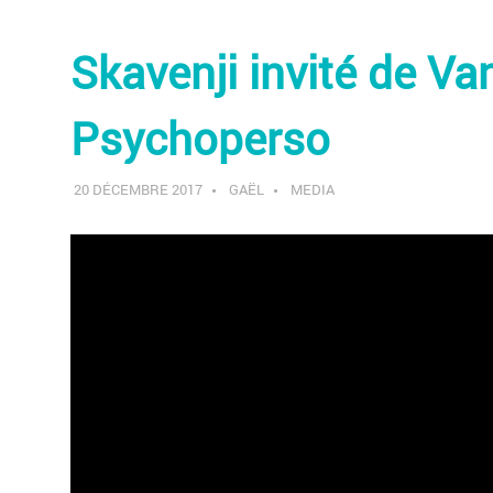
Skavenji invité de V
Psychoperso
20 DÉCEMBRE 2017
GAËL
MEDIA