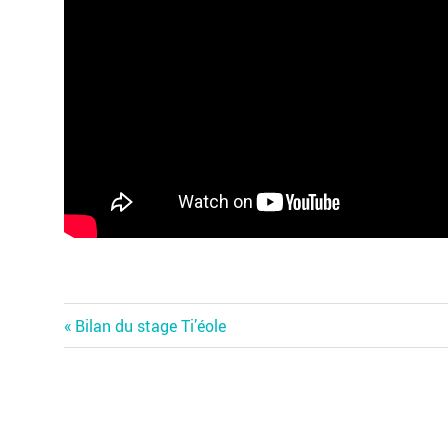
Previous
Navigation
Bilan du stage Ti’éole
Post:
de
l’article