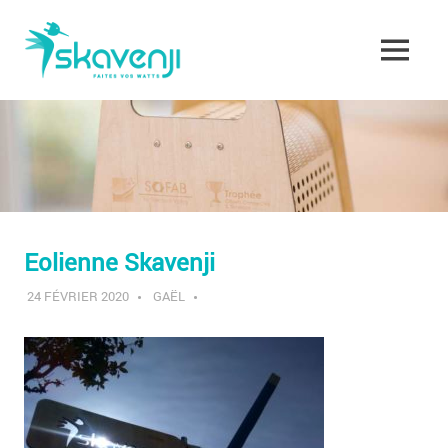
Skip
Skavenji
to
content
MENU
Faites
vos
Watts
!
Eolienne Skavenji
24 FÉVRIER 2020
GAËL