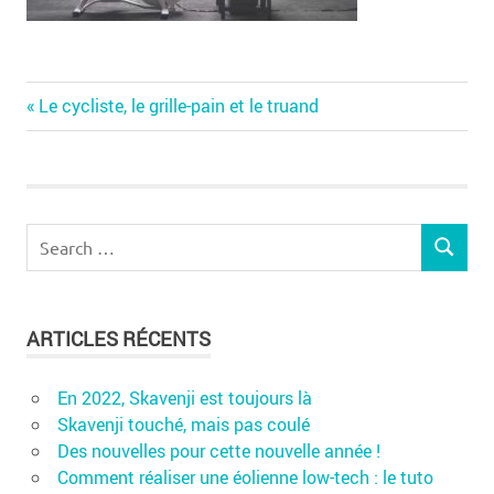
Previous
Navigation
Le cycliste, le grille-pain et le truand
Post:
de
l’article
Search
SEARCH
for:
ARTICLES RÉCENTS
En 2022, Skavenji est toujours là
Skavenji touché, mais pas coulé
Des nouvelles pour cette nouvelle année !
Comment réaliser une éolienne low-tech : le tuto